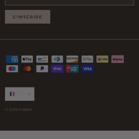
S’INSCRIRE
Select Country
FR
© 2026
Feldart
.