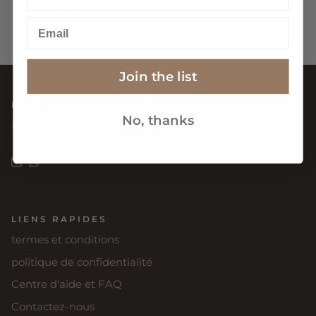
8 cartes par jeu
Email
Join the list
FELDART
No, thanks
Des cadeaux exquis pour toutes les occasions.
Instagram
WhatsApp
LIENS RAPIDES
termes et conditions
politique de confidentialité
Centre d'aide et FAQ
Contactez-nous